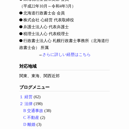
（平成22年10月～令和4年3月）
北海道行政書士会 会員
株式会社 心経営 代表取締役
弁護士法人心 代表弁護士
税理士法人心 代表税理士
行政書士法人心 札幌行政書士事務所（北海道行
政書士会） 所属
→
さらに詳しい経歴はこちら
対応地域
関東、東海、関西近郊
ブログメニュー
１ 経営
(62)
２ 法律
(190)
B 交通事故
(38)
C 不動産
(2)
D 離婚
(3)