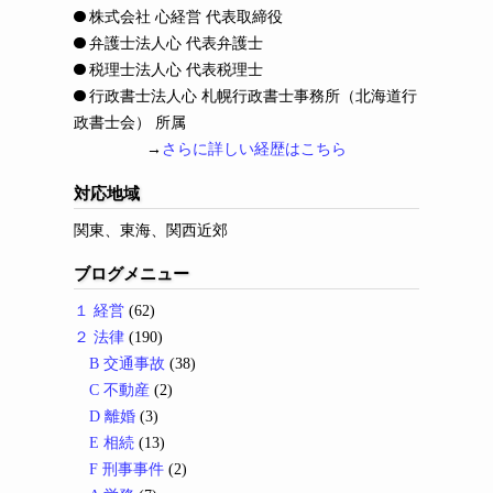
株式会社 心経営 代表取締役
弁護士法人心 代表弁護士
税理士法人心 代表税理士
行政書士法人心 札幌行政書士事務所（北海道行
政書士会） 所属
→
さらに詳しい経歴はこちら
対応地域
関東、東海、関西近郊
ブログメニュー
１ 経営
(62)
２ 法律
(190)
B 交通事故
(38)
C 不動産
(2)
D 離婚
(3)
E 相続
(13)
F 刑事事件
(2)